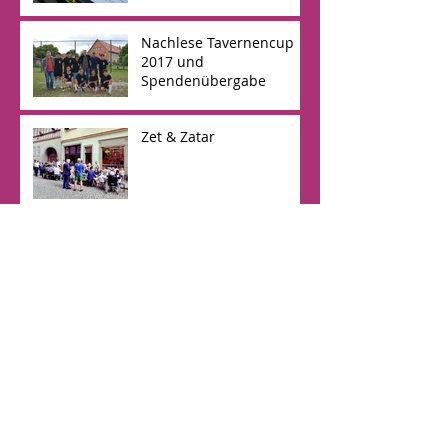
Nachlese Tavernencup
2017 und
Spendenübergabe
Zet & Zatar
Regionales ThINKA-
Treffen im Café
International
ThINKA Mühlhausen
beim 6.
Seifenkistenrennen des
Jugendprojekts Boje
Archiv