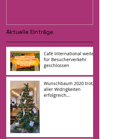
International
Aktuelle Einträge
Café International weiter
für Besucherverkehr
geschlossen
Wunschbaum 2020 trotz
aller Widrigkeiten
erfolgreich
abgeschlossen