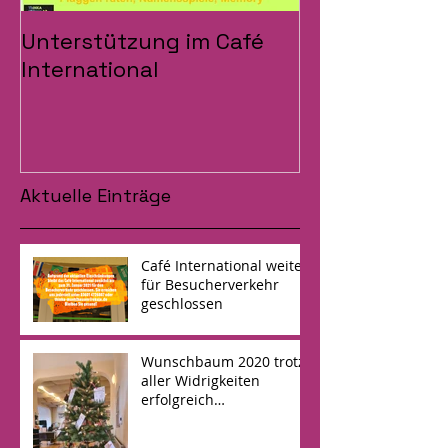
Unterstützung im Café
Ausstellungs
International
"Alles ist bun
International
Aktuelle Einträge
Café International weiter
für Besucherverkehr
geschlossen
Wunschbaum 2020 trotz
aller Widrigkeiten
erfolgreich
abgeschlossen